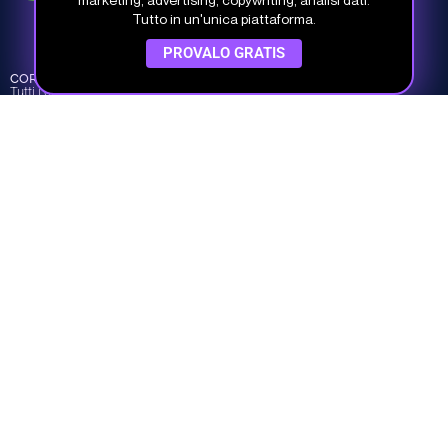
Tutto in un'unica piattaforma.
Via del Fonditore 12, 40138 Bologna
PROVALO GRATIS
CORSI
INFO
COMPANY
Tutti i corsi
Piani e prezzi
Chi siamo
Percorsi
Piani per team
I nostri Docenti
Argomenti
Prova gratis
Dicono di noi
Crea il tuo piano
Contatti
Studio Samo Pro® è un marchio registrato di CENTRO STUDI SAMO
SRL
REA-CCIAA BO 504674 – P.IVA e C.F.: 03259561201 – Capitale Sociale
30.000,00 € i.v.
©
Studio Samo
- Tutti i diritti riservati
Privacy Policy