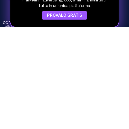
Tutto in un'unica piattaforma.
Via del Fonditore 12, 40138 Bologna
PROVALO GRATIS
CORSI
INFO
COMPANY
Tutti i corsi
Piani e prezzi
Chi siamo
Percorsi
Piani per team
I nostri Docenti
Argomenti
Prova gratis
Dicono di noi
Crea il tuo piano
Contatti
Studio Samo Pro® è un marchio registrato di CENTRO STUDI SAMO
SRL
REA-CCIAA BO 504674 – P.IVA e C.F.: 03259561201 – Capitale Sociale
30.000,00 € i.v.
©
Studio Samo
- Tutti i diritti riservati
Privacy Policy