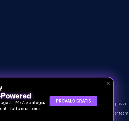
!
g
I-Powered
CORSI
INFO
PROVALO GRATIS
progetti, 24/7. Strategia,
Tutti i corsi
Piani e prezzi
dati. Tutto in un'unica
Percorsi
Piani per team
Argomenti
Prova gratis