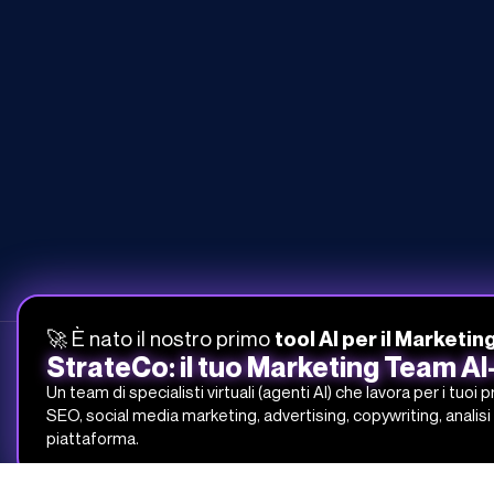
🚀 È nato il nostro primo
tool AI per il Marketin
StrateCo: il tuo Marketing Team A
Un team di specialisti virtuali (agenti AI) che lavora per i tuoi 
SEO, social media marketing, advertising, copywriting, analisi 
051-268-212
piattaforma.
info@studiosamo.it
Via del Fonditore 12, 40138 Bologna