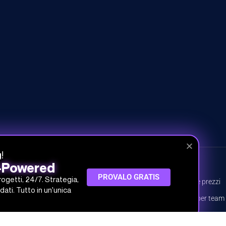
!
g
I-Powered
CORSI
INFO
PROVALO GRATIS
progetti, 24/7. Strategia,
Tutti i corsi
Piani e prezzi
dati. Tutto in un'unica
Percorsi
Piani per team
Argomenti
Prova gratis