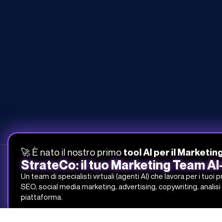
🚀 È nato il nostro primo
tool AI per il Marketin
StrateCo: il tuo Marketing Team A
Un team di specialisti virtuali (agenti AI) che lavora per i tuoi 
SEO, social media marketing, advertising, copywriting, analisi 
051-268-212
piattaforma.
info@studiosamo.it
Via del Fonditore 12, 40138 Bologna