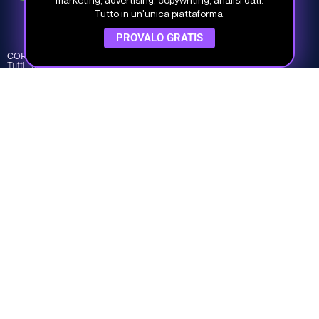
Tutto in un'unica piattaforma.
Via del Fonditore 12, 40138 Bologna
PROVALO GRATIS
CORSI
INFO
COMPANY
Tutti i corsi
Piani e prezzi
Chi siamo
Percorsi
Piani per team
I nostri Docenti
Argomenti
Prova gratis
Dicono di noi
Crea il tuo piano
Contatti
Studio Samo Pro® è un marchio registrato di CENTRO STUDI SAMO
SRL
REA-CCIAA BO 504674 – P.IVA e C.F.: 03259561201 – Capitale Sociale
30.000,00 € i.v.
©
Studio Samo
- Tutti i diritti riservati
Privacy Policy