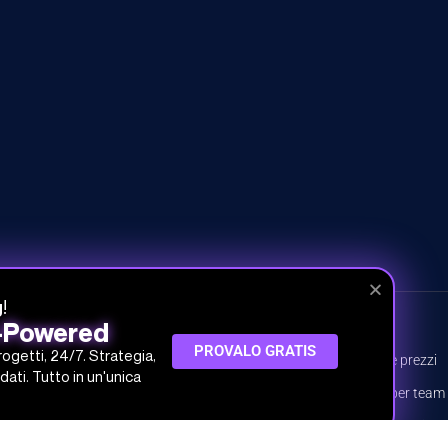
!
g
I-Powered
CORSI
INFO
PROVALO GRATIS
progetti, 24/7. Strategia,
Tutti i corsi
Piani e prezzi
dati. Tutto in un'unica
Percorsi
Piani per team
Argomenti
Prova gratis