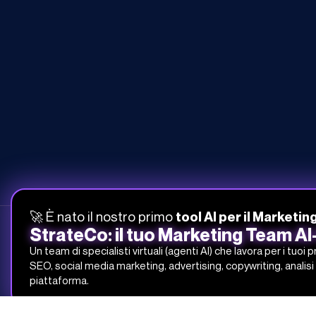
🚀 È nato il nostro primo
tool AI per il Marketin
StrateCo: il tuo Marketing Team A
Un team di specialisti virtuali (agenti AI) che lavora per i tuoi 
SEO, social media marketing, advertising, copywriting, analisi 
051-268-212
piattaforma.
info@studiosamo.it
Via del Fonditore 12, 40138 Bologna