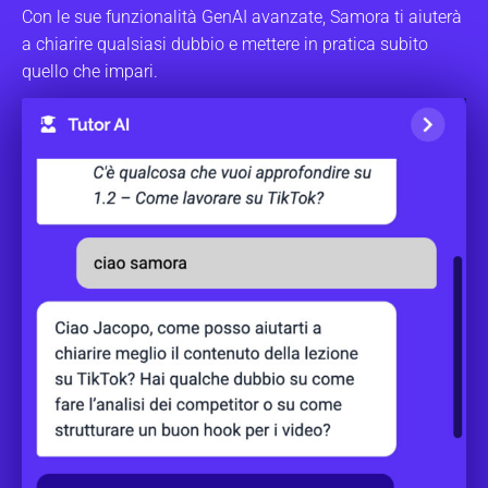
Con le sue funzionalità GenAI avanzate, Samora ti aiuterà
a chiarire qualsiasi dubbio e mettere in pratica subito
quello che impari.