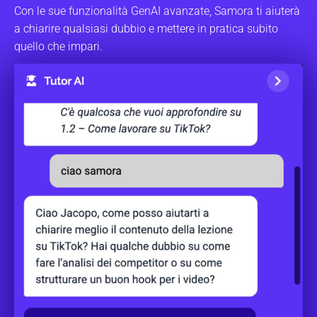
Con le sue funzionalità GenAI avanzate, Samora ti aiuterà
a chiarire qualsiasi dubbio e mettere in pratica subito
quello che impari.