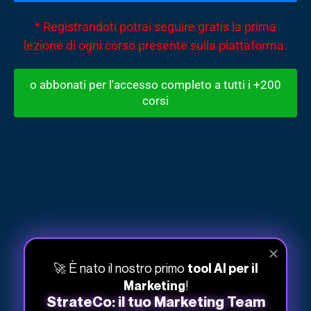
* Registrandoti potrai seguire gratis la prima
lezione di ogni corso presente sulla piattaforma.
o abbonati per l'accesso completo a tutti i +200
corsi
STUDIO
Riassunto
Glossario
×
NUOVA NOTA
Domande frequenti
Quiz
Mappa mentale
Punti chiave
🚀 È nato il nostro primo
tool AI per il
Trascrizione
Report
!
Marketing
StrateCo: il tuo Marketing Team